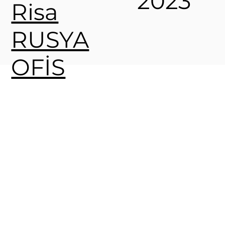
2023
Risa
RUSYA
OFİS