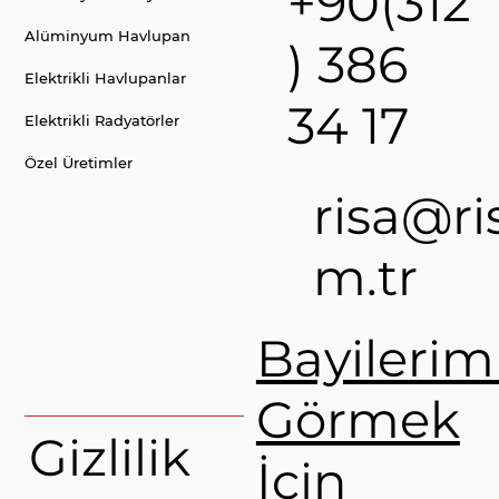
+90(312
Alüminyum Havlupan
) 386
Elektrikli Havlupanlar
34 17
Elektrikli Radyatörler
Özel Üretimler
risa@ri
m.tr
Bayilerimi
Görmek
Gizlilik
İçin