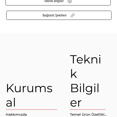
Teknik Bilgiler
Bağlantı Şekilleri
Tekni
k
Kurums
Bilgil
al
er
Hakkımızda
Temel Ürün Özellikleri