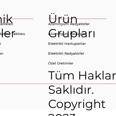
nik
Ürün
llikleri
Alüminyum Radyatörler
iler
Grupları
ştürme Tablosu
Alüminyum Havlupan
i
Elektrikli Havlupanlar
arı
Elektrikli Radyatörler
Özel Üretimler
Tüm Haklar
Saklıdır.
Copyright