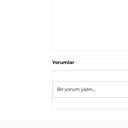
Yorumlar
Bir yorum yazın...
Alüminyum Radyatör
Satın Alma Rehberi