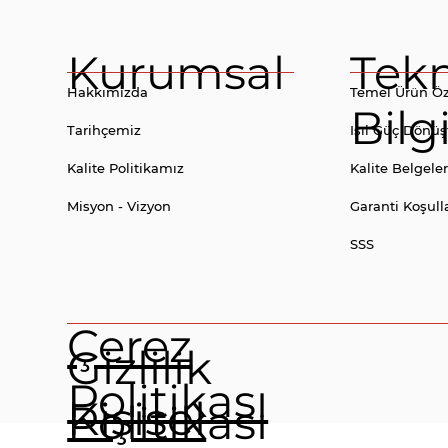
Kurumsal
Tek
Hakkımızda
Temel Ürün Öze
Bilg
Tarihçemiz
Isıl Güç Dönü
Kalite Politikamız
Kalite Belgeler
Misyon - Vizyon
Garanti Koşull
SSS
Çerez
Gizlilik
Politikası
Kişisel
Politikası