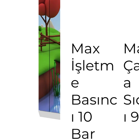
Max
M
İşletm
Ça
e
a
Basınc
Sı
ı 10
ı 
Bar