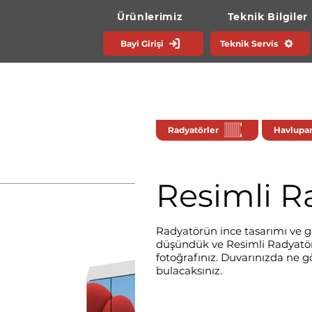
Ürünlerimiz
Teknik Bilgiler
Bayi Girişi
Teknik Servis
Radyatörler
Havlupan
Resimli R
Radyatörün ince tasarımı ve ge
düşündük ve Resimli Radyatörü 
fotoğrafınız. Duvarınızda ne 
bulacaksınız.