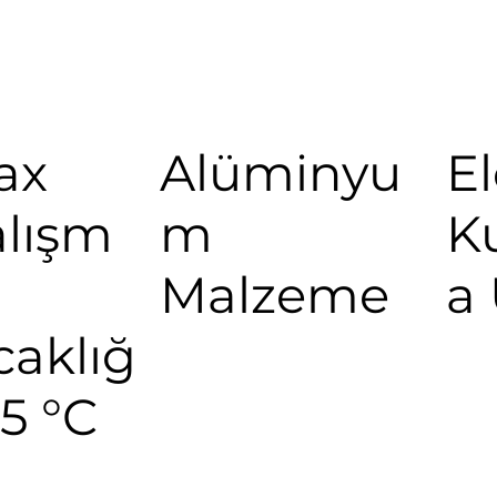
ax
Alüminyu
El
lışm
m
K
Malzeme
a
caklığ
95 °C