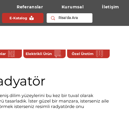
Referanslar
Kurumsal
İletişim
E-Katalog
lar
Elektrikli Ürün
Özel Üretim
adyatör
niş dilim yüzeylerini bu kez bir tuval olarak
tasarladık. İster güzel bir manzara, isterseniz aile
görmek isterseniz resimli radyatörde onu