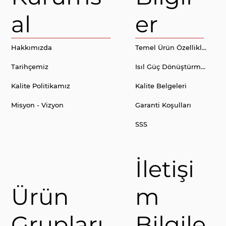
al
er
Hakkımızda
Temel Ürün Özellikleri
Tarihçemiz
Isıl Güç Dönüştürme Tablosu
Kalite Politikamız
Kalite Belgeleri
Misyon - Vizyon
Garanti Koşulları
SSS
İletişi
Ürün
m
Grupları
Bilgile