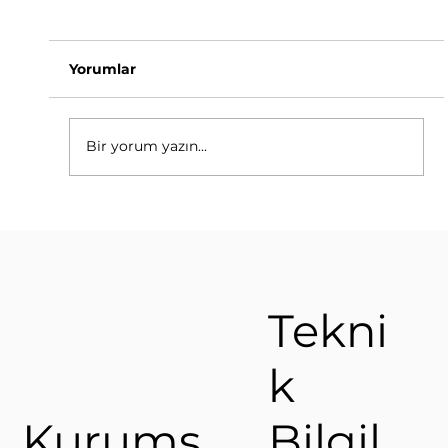
Yorumlar
Bir yorum yazın...
Alüminyum Radyatörlerin Kurulumu
ve Bakımı
Tekni
k
Kurums
Bilgil