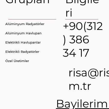
ri
+90(312
Alüminyum Radyatörler
Alüminyum Havlupan
) 386
Elektrikli Havlupanlar
34 17
Elektrikli Radyatörler
Özel Üretimler
risa@ri
m.tr
Bayilerimi