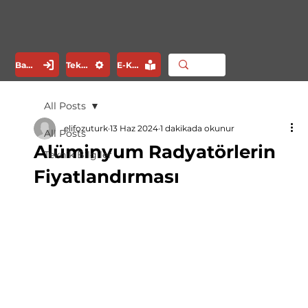
Bayi Girişi
Teknik Servis
E-Katalog
All Posts
elifozuturk
13 Haz 2024
1 dakikada okunur
All Posts
Alüminyum Radyatörlerin
Teknik Bilgiler
Fiyatlandırması