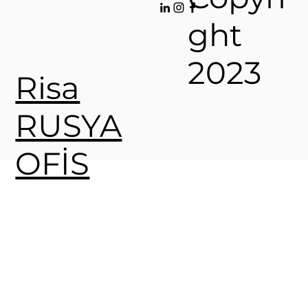
ght
2023
Risa
RUSYA
OFİS